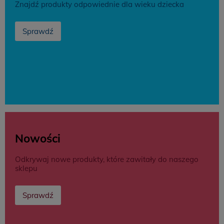
Znajdź produkty odpowiednie dla wieku dziecka
Sprawdź
Nowości
Odkrywaj nowe produkty, które zawitały do naszego
sklepu
Sprawdź