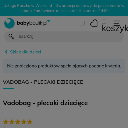
Usługa Paczka w Weekend - Gwarancja dostawy do paczkomatu w
sobotę. Zamówienie musi zostać złożone do 14:00
Sklep dla dzieci
Nie znaleziono produktów spełniających podane kryteria.
VADOBAG - PLECAKI DZIECIĘCE
Vadobag - plecaki dziecięce