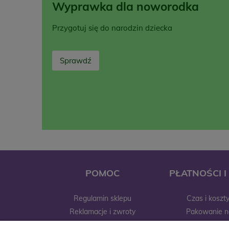
Wyprawka dla noworodka
Przygotuj się do narodzin dziecka
Sprawdź
POMOC
PŁATNOŚCI 
Regulamin sklepu
Czas i koszt
Reklamacje i zwroty
Pakowanie n
Najczęstsze pytania
Wysyłki zag