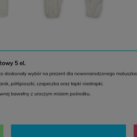
Z
C
owy 5 el.
K
o doskonały wybór na prezent dla nowonarodzonego maluszka
B
nik, półśpioszki, czapeczka oraz łapki niedrapki.
iewnej bawełny z uroczym misiem pośrodku.