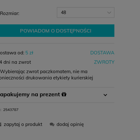
Rozmiar:
POWIADOM O DOSTĘPNOŚCI
ostawa od:
5 zł
DOSTAWA
4 dni na zwrot
ZWROTY
 Wybierając zwrot paczkomatem, nie ma
onieczności drukowania etykiety kurierskiej
Płatność
Płatność za
Zamówienie
apakujemy na prezent
przelewem
pobraniem
powyżej 400 zł
 koszyku wystarczy wybrać opcję pakowania na
:
2543787
11,99 zł
-
0 zł
rezent i gotowe :)
zapytaj o produkt
dodaj opinię
12,99 zł
16,99 zł
0 zł