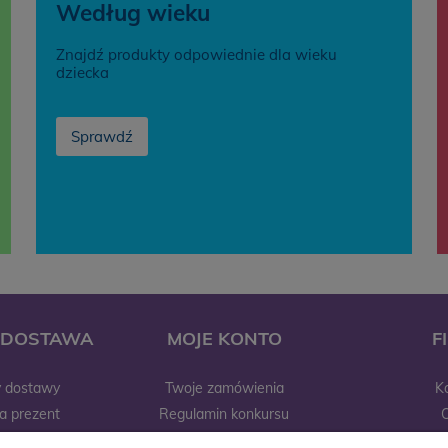
Według wieku
Znajdź produkty odpowiednie dla wieku
dziecka
Sprawdź
I DOSTAWA
MOJE KONTO
F
y dostawy
Twoje zamówienia
K
a prezent
Regulamin konkursu
raniczne
Ustawienia konta