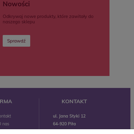
Nowości
Odkrywaj nowe produkty, które zawitały do
naszego sklepu
Sprawdź
IRMA
KONTAKT
ul. Jana Styki 12
ontakt
64-920 Piła
O nas
kontakt@babyboutik.pl
Marki