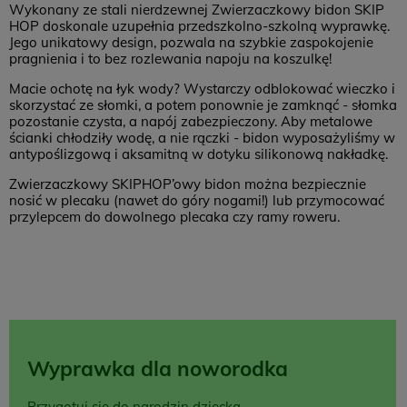
Wykonany ze stali nierdzewnej Zwierzaczkowy bidon SKIP
HOP doskonale uzupełnia przedszkolno-szkolną wyprawkę.
Jego unikatowy design, pozwala na szybkie zaspokojenie
pragnienia i to bez rozlewania napoju na koszulkę!
Macie ochotę na łyk wody? Wystarczy odblokować wieczko i
skorzystać ze słomki, a potem ponownie je zamknąć - słomka
pozostanie czysta, a napój zabezpieczony. Aby metalowe
ścianki chłodziły wodę, a nie rączki - bidon wyposażyliśmy w
antypoślizgową i aksamitną w dotyku silikonową nakładkę.
Zwierzaczkowy SKIPHOP’owy bidon można bezpiecznie
nosić w plecaku (nawet do góry nogami!) lub przymocować
przylepcem do dowolnego plecaka czy ramy roweru.
Wyprawka dla noworodka
Przygotuj się do narodzin dziecka