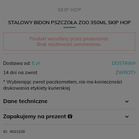
SKIP HOP
STALOWY BIDON PSZCZOŁA ZOO 350ML SKIP HOP
Produkt wycofany przez producenta.
Brak możliwości zamówienia.
Dostawa od:
5 zł
DOSTAWA
14 dni na zwrot
ZWROTY
* Wybierając zwrot paczkomatem, nie ma konieczności
drukowania etykiety kurierskiej
Dane techniczne
Wiek
0m+
Zapakujemy na prezent
W koszyku wystarczy wybrać opcję pakowania na prezent i
ID:
4021228
gotowe :)