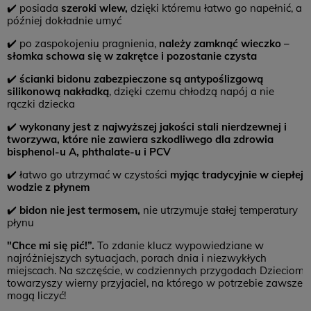
✔️ posiada
szeroki wlew,
dzięki któremu łatwo go napełnić, a
później dokładnie umyć
✔️ po zaspokojeniu pragnienia,
należy zamknąć wieczko –
słomka schowa się w zakrętce i pozostanie czysta
✔️
ścianki bidonu zabezpieczone są antypoślizgową
silikonową nakładką
, dzięki czemu chłodzą napój a nie
rączki dziecka
✔️
wykonany jest z najwyższej jakości stali nierdzewnej i
tworzywa, które nie zawiera szkodliwego dla zdrowia
bisphenol-u A, phthalate-u i PCV
✔️ łatwo go utrzymać w czystości
myjąc tradycyjnie w ciepłej
wodzie z płynem
✔️
bidon nie jest termosem,
nie utrzymuje stałej temperatury
płynu
"Chce mi się pić!”.
To zdanie klucz wypowiedziane w
najróżniejszych sytuacjach, porach dnia i niezwykłych
miejscach. Na szczęście, w codziennych przygodach Dzieciom
towarzyszy wierny przyjaciel, na którego w potrzebie zawsze
mogą liczyć!