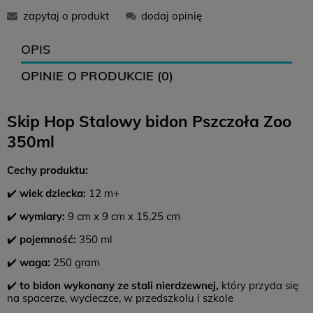
zapytaj o produkt
dodaj opinię
OPIS
OPINIE O PRODUKCIE (0)
Skip Hop Stalowy bidon Pszczoła Zoo
350ml
Cechy produktu:
✔️
wiek dziecka:
12 m+
✔️
wymiary:
9 cm x 9 cm x 15,25 cm
✔️
pojemność:
350 ml
✔️
waga:
250 gram
✔️
to bidon wykonany ze stali nierdzewnej,
który przyda się
na spacerze, wycieczce, w przedszkolu i szkole