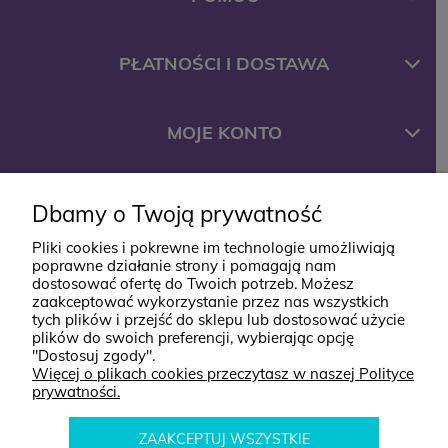
PŁATNOŚCI I DOSTAWA
MOJE KONTO
FIRMA
Dbamy o Twoją prywatność
Pliki cookies i pokrewne im technologie umożliwiają
poprawne działanie strony i pomagają nam
KONTAKT
dostosować ofertę do Twoich potrzeb. Możesz
zaakceptować wykorzystanie przez nas wszystkich
tych plików i przejść do sklepu lub dostosować użycie
ul. Jana Styki 12
plików do swoich preferencji, wybierając opcję
"Dostosuj zgody".
64-920 Piła
Więcej o plikach cookies przeczytasz w naszej Polityce
prywatności.
kontakt@babyboutik.pl
795 574 638
ZAAKCEPTUJ WSZYSTKIE