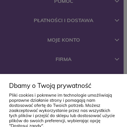
POMOC
PŁATNOŚCI I DOSTAWA
MOJE KONTO
FIRMA
KONTAKT
Dbamy o Twoją prywatność
Pliki cookies i pokrewne im technologie umożliwiają
ul. Jana Styki 12
poprawne działanie strony i pomagają nam
dostosować ofertę do Twoich potrzeb. Możesz
64-920 Piła
zaakceptować wykorzystanie przez nas wszystkich
kontakt@babyboutik.pl
tych plików i przejść do sklepu lub dostosować użycie
plików do swoich preferencji, wybierając opcję
795 574 638
"Dostosuj zgody".