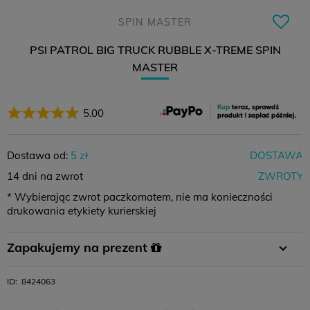
SPIN MASTER
PSI PATROL BIG TRUCK RUBBLE X-TREME SPIN
MASTER
5.00
Dostawa od:
5 zł
DOSTAWA
14 dni na zwrot
ZWROTY
* Wybierając zwrot paczkomatem, nie ma konieczności
drukowania etykiety kurierskiej
Płatność
Płatność za
Zamówienie
Zapakujemy na prezent
przelewem
pobraniem
powyżej 400 zł
W koszyku wystarczy wybrać opcję pakowania na prezent i
ID:
8424063
11,99 zł
-
0 zł
gotowe :)