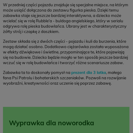
W przedniej części pojazdu znajduje się specjalne miejsce, na którym
może usiąść dołączona do zestawu figurka pieska. Dzięki temu
zabawka staje się jeszcze bardziej interaktywna, a dziecko może
wcielać się w rolę Rubble'a - buldoga angielskiego, który w serialu
odgrywa rolę pieska budowlańca. Ubrany jest w charakterystyczny
żółty strój i czapkę z daszkiem.
Zestaw składa się z dwóch części - pojazdu i kuli do burzenia, które
mogą działać osobno. Dodatkowo ciężarówka została wyposażona
w efekty dźwiękowe i świetlne, przypominające te, które pojawiają
się na budowie. Dziecko będzie mogło w ten sposób jeszcze bardziej
wczuć się w rolę budowlańca i tworzyć różne scenariusze zabaw.
Zabawka ta to doskonały pomysł na
prezent dla 3 latka
, małego
fana Psi Patrolu i bohaterskich szczeniaków. Pozwoli na rozwijanie
wyobraźni, kreatywności oraz uczenie się poprzez zabawę.
Wyprawka dla noworodka