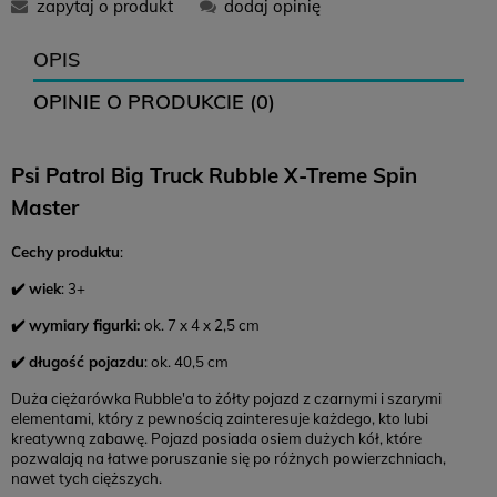
zapytaj o produkt
dodaj opinię
12,99 zł
16,99 zł
0 zł
OPIS
OPINIE O PRODUKCIE (0)
12,99 zł
-
0 zł
Psi Patrol Big Truck Rubble X-Treme Spin
14,99 zł
18,99 zł
0 zł
Master
Zwroty
Cechy
produktu
:
Czas na zwrot:
14 dni
✔️ wiek
: 3+
Koszt zwrotu: 12,99 (
paczkomat
)
✔️ wymiary figurki:
ok. 7 x 4 x 2,5 cm
Brak konieczności drukowania listu przewozowego
✔️ długość pojazdu
: ok. 40,5 cm
Duża ciężarówka Rubble'a to żółty pojazd z czarnymi i szarymi
elementami, który z pewnością zainteresuje każdego, kto lubi
kreatywną zabawę. Pojazd posiada osiem dużych kół, które
pozwalają na łatwe poruszanie się po różnych powierzchniach,
nawet tych cięższych.