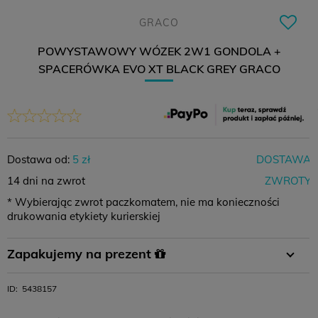
GRACO
POWYSTAWOWY WÓZEK 2W1 GONDOLA +
SPACERÓWKA EVO XT BLACK GREY GRACO
Dostawa od:
5 zł
DOSTAWA
14 dni na zwrot
ZWROTY
* Wybierając zwrot paczkomatem, nie ma konieczności
drukowania etykiety kurierskiej
Płatność
Płatność za
Zamówienie
Zapakujemy na prezent
przelewem
pobraniem
powyżej 400 zł
W koszyku wystarczy wybrać opcję pakowania na prezent i
ID:
5438157
11,99 zł
-
0 zł
gotowe :)