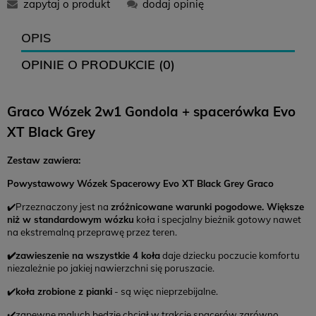
zapytaj o produkt
dodaj opinię
12,99 zł
16,99 zł
0 zł
OPIS
OPINIE O PRODUKCIE (0)
12,99 zł
-
0 zł
Graco Wózek 2w1 Gondola + spacerówka Evo
14,99 zł
18,99 zł
0 zł
XT Black Grey
Zwroty
Zestaw zawiera:
Czas na zwrot:
14 dni
Powystawowy Wózek Spacerowy Evo XT Black Grey Graco
Koszt zwrotu: 12,99 (
paczkomat
)
✔️P
rzeznaczony jest na
zróżnicowane warunki pogodowe. Większe
Brak konieczności drukowania listu przewozowego
niż w standardowym wózku
koła i specjalny bieżnik gotowy nawet
na ekstremalną przeprawę przez teren.
✔️zawieszenie na wszystkie 4 koła
daje dziecku poczucie komfortu
niezależnie po jakiej nawierzchni się poruszacie.
✔️
koła zrobione z pianki
- są więc nieprzebijalne.
✔️zapewne maluch będzie chciał w trakcie spacerów zarówno