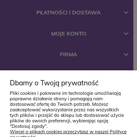
PŁATNOŚCI I DOSTAWA
MOJE KONTO
FIRMA
KONTAKT
Dbamy o Twoją prywatność
Pliki cookies i pokrewne im technologie umożliwiają
ul. Jana Styki 12
poprawne działanie strony i pomagają nam
dostosować ofertę do Twoich potrzeb. Możesz
64-920 Piła
zaakceptować wykorzystanie przez nas wszystkich
kontakt@babyboutik.pl
tych plików i przejść do sklepu lub dostosować użycie
plików do swoich preferencji, wybierając opcję
795 574 638
"Dostosuj zgody".
Więcej o plikach cookies przeczytasz w naszej Polityce