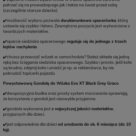
patrzeć się na prowadzącego jak i także na świat przed sobą
(szczególnie starsze dziecko)
✔️możliwość wyboru pozwala
dwukierunkowa spacerówka
, którą
ustawia się szybko i łatwo. Zewnętrzne poszycie jest wytworzone z
twardszych materiałów.
✔️oparcie siedziska spacerowego
reguluje się do jednego z trzech
kątów nachylenia
✔️chcesz przewozić wózek w samochodzie? Stelaż składa się jedną
ręką bez ściągania siedziska spacerowego. Szybko i prosto. Jeśli koła
są brudne, zdejmij koła i umieść je np. w reklamówce, by nie
pobrudzić tapicerki pojazdu
Powystawową Gondolę do Wózka Evo XT Black Grey Graco
✔️dwupozycyjna budka oraz prosty system mocowania sprawiają,
że korzystanie z gondoli jest niezwykle przyjemne.
✔️gondola wykonana jest
z najwyższej jakości materiałów
,
przyjaznych dla dzieci.
✔️jest odpowiednia dla dzieci
od urodzenia do ok. 6 miesiąca (do 10
kg).