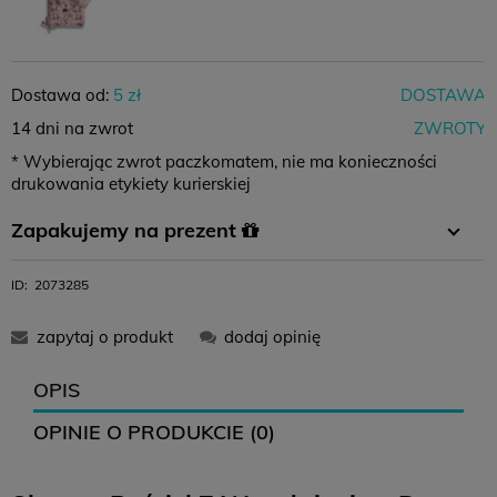
Dostawa od:
5 zł
DOSTAWA
14 dni na zwrot
ZWROTY
* Wybierając zwrot paczkomatem, nie ma konieczności
drukowania etykiety kurierskiej
Zapakujemy na prezent
W koszyku wystarczy wybrać opcję pakowania na prezent i
ID:
2073285
gotowe :)
zapytaj o produkt
dodaj opinię
OPIS
OPINIE O PRODUKCIE (0)