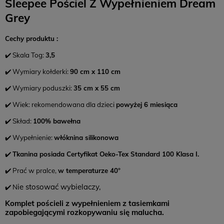
Sleepee Pościel Z Wypełnieniem Dream
Grey
Cechy produktu :
✔️ Skala Tog:
3,5
✔️ Wymiary kołderki:
90 cm x 110 cm
✔️ Wymiary poduszki:
35 cm x 55 cm
✔️ Wiek: rekomendowana dla dzieci
powyżej 6 miesiąca
✔️ Skład:
100% bawełna
✔️ Wypełnienie:
włóknina silikonowa
✔️
Tkanina posiada Certyfikat Oeko-Tex Standard 100 Klasa I.
✔️ Prać w pralce,
w temperaturze 40°
ie stosować wybielaczy,
✔️ N
Komplet pościeli z wypełnieniem z tasiemkami
zapobiegającymi rozkopywaniu się malucha.