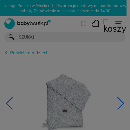
Usługa Paczka w Weekend - Gwarancja dostawy do paczkomatu w
sobotę. Zamówienie musi zostać złożone do 14:00
Pościele dla dzieci