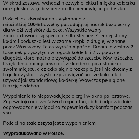
W skład zestawu wchodzi niezwykle lekka i miękka kołderka
oraz płaska, więc bezpieczna dla niemowlęcia poduszka.
Pościel jest dwustronna - wykonana z
mięciutkiej
100%
bawełny posiadającej nadruk bezpieczny
dla wrażliwej skóry dziecka. Wszystkie wzory
zaprojektowane są specjalnie dla Sleepee. Z jednej strony
kołdra i poduszka jest w czarne kropki z drugiej w znane
przez Was wzory. To co wyróżnia pościel Dream to zestaw 2
tasiemek przyszytych w rogach kołderki i 2 w połowie
długości, które można przywiązać do szczebelków łóżeczka.
Dzięki temu mamy pewność, że kołderka pozostanie na
swoim miejscu, a dziecko się nie rozkopie. Jeśli nie chcemy z
tego korzystać – wystarczy zawiązać urocze kokardki i
używać jak standardową kołderkę. Wówczas pełnią one
funkcję ozdobną.
Wypełnienie to niepowodujące alergii włókna poliestrowe.
Zapewniają one właściwą temperaturę ciała i odpowiednie
odprowadzanie wilgoci co zapewnia duży komfort podczas
snu.
Pościel na stałe zszyta jest z wypełnieniem.
Wyprodukowano w Polsce.