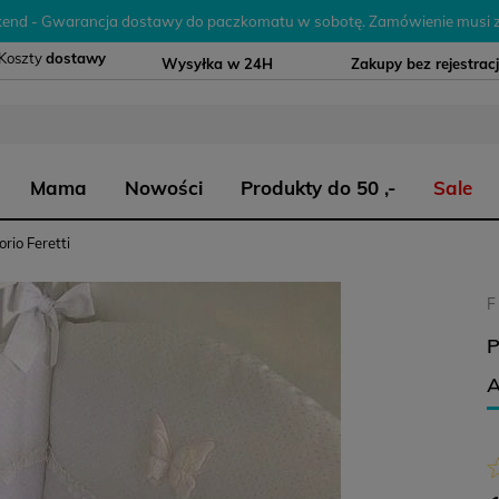
nd - Gwarancja dostawy do paczkomatu w sobotę. Zamówienie musi z
Koszty
dostawy
Wysyłka w 24H
Zakupy bez rejestracj
Mama
Nowości
Produkty do 50 ,-
Sale
rio Feretti
F
A