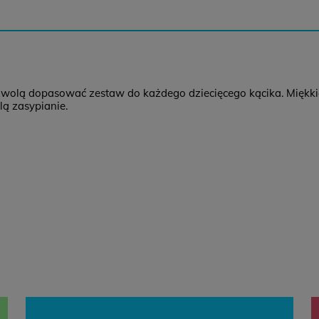
zwolą dopasować zestaw do każdego dziecięcego kącika. Miękki
ą zasypianie.
Z
C
K
B