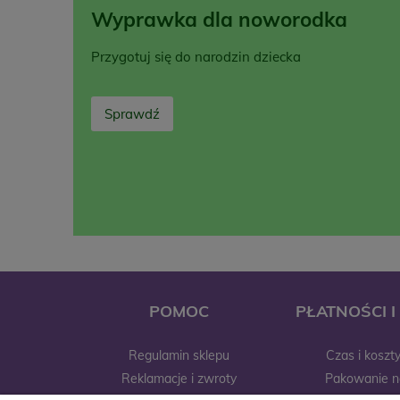
Wyprawka dla noworodka
Przygotuj się do narodzin dziecka
Sprawdź
POMOC
PŁATNOŚCI 
Regulamin sklepu
Czas i koszt
Reklamacje i zwroty
Pakowanie n