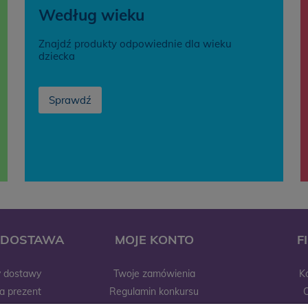
Według wieku
Znajdź produkty odpowiednie dla wieku
dziecka
Sprawdź
I DOSTAWA
MOJE KONTO
F
y dostawy
Twoje zamówienia
K
a prezent
Regulamin konkursu