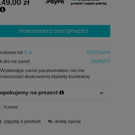
149,00 zł
POWIADOM O DOSTĘPNOŚCI
ostawa od:
5 zł
DOSTAWA
4 dni na zwrot
ZWROTY
 Wybierając zwrot paczkomatem, nie ma
onieczności drukowania etykiety kurierskiej
Płatność
Płatność za
Zamówienie
apakujemy na prezent
przelewem
pobraniem
powyżej 400 zł
 koszyku wystarczy wybrać opcję pakowania na
:
7519506
11,99 zł
-
0 zł
rezent i gotowe :)
zapytaj o produkt
dodaj opinię
12,99 zł
16,99 zł
0 zł