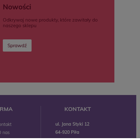
Nowości
Odkrywaj nowe produkty, które zawitały do
naszego sklepu
Sprawdź
IRMA
KONTAKT
ul. Jana Styki 12
ontakt
64-920 Piła
O nas