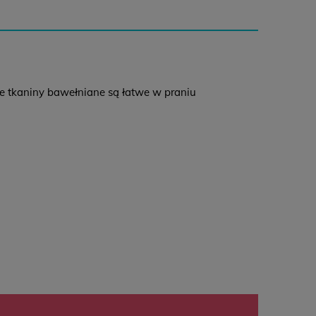
12,99 zł
-
0 zł
14,99 zł
18,99 zł
0 zł
e tkaniny bawełniane są łatwe w praniu
wroty
zas na zwrot:
14 dni
oszt zwrotu: 12,99 (
paczkomat
)
rak konieczności drukowania listu przewozowego