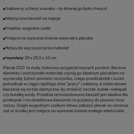
✔️zabawny uchwyt suwaka – by łatwiej go było chwycić
✔️elastyczna kieszeń na napoje
✔️miękkie, wygodne szelki
✔️miejsce na wpisanie imienia wewnątrz plecaka
✔️łatwy do wyczyszczenia materiał
✔️
wymiary:
29 x 25,5 x 10 cm
Plecak ZOO to mały, kolorowy przyjaciel naszych pociech. Barwne
elementy i wytrzymałe materiały czynią go idealnym plecakiem na
wycieczkę. Łatwo pomieści wszystko, czego przedszkolak i uczeń
potrzebuje w ciągu ciężkiego dnia "pracy" i zabawy, a siateczkowe
kieszenie są na tyle elastyczne, by zmieścić soczek, kubek-niekapek
czy butelkę wody. Przednia termoizolowana kieszeń jest idealna dla
przekąsek i ma dodatkowe kieszonki na przybory do pisania i inne
rzeczy. Dzięki wygodnym szelkom łatwo założyć plecak na ramiona,
zaś w środku jest miejsce na wpisanie imienia małego właściciela.