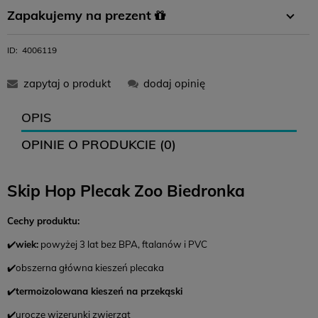
Płatność
Płatność za
Zamówienie
Zapakujemy na prezent
przelewem
pobraniem
powyżej 400 zł
W koszyku wystarczy wybrać opcję pakowania na prezent i
ID:
4006119
11,99 zł
-
0 zł
gotowe :)
zapytaj o produkt
dodaj opinię
12,99 zł
16,99 zł
0 zł
OPIS
OPINIE O PRODUKCIE (0)
12,99 zł
-
0 zł
Skip Hop Plecak Zoo Biedronka
14,99 zł
18,99 zł
0 zł
Cechy produktu:
Zwroty
✔️
wiek:
powyżej 3 lat bez BPA, ftalanów i PVC
Czas na zwrot:
14 dni
✔️obszerna główna kieszeń plecaka
Koszt zwrotu: 12,99 (
paczkomat
)
✔️
termoizolowana kieszeń na przekąski
Brak konieczności drukowania listu przewozowego
✔️urocze wizerunki zwierząt