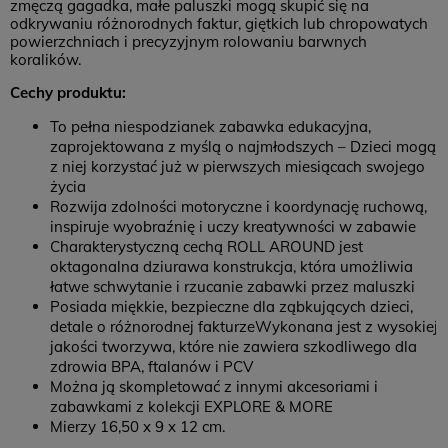
zmęczą gagadka, małe paluszki mogą skupić się na
odkrywaniu różnorodnych faktur, giętkich lub chropowatych
powierzchniach i precyzyjnym rolowaniu barwnych
koralików.
Cechy produktu:
To pełna niespodzianek zabawka edukacyjna,
zaprojektowana z myślą o najmłodszych – Dzieci mogą
z niej korzystać już w pierwszych miesiącach swojego
życia
Rozwija zdolności motoryczne i koordynację ruchową,
inspiruje wyobraźnię i uczy kreatywności w zabawie
Charakterystyczną cechą ROLL AROUND jest
oktagonalna dziurawa konstrukcja, która umożliwia
łatwe schwytanie i rzucanie zabawki przez maluszki
Posiada miękkie, bezpieczne dla ząbkujących dzieci,
detale o różnorodnej fakturzeWykonana jest z wysokiej
jakości tworzywa, które nie zawiera szkodliwego dla
zdrowia BPA, ftalanów i PCV
Można ją skompletować z innymi akcesoriami i
zabawkami z kolekcji EXPLORE & MORE
Mierzy 16,50 x 9 x 12 cm.