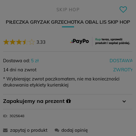
SKIP HOP
PIŁECZKA GRYZAK GRZECHOTKA OBAL LIS SKIP HOP
3.33
Dostawa od:
5 zł
DOSTAWA
14 dni na zwrot
ZWROTY
* Wybierając zwrot paczkomatem, nie ma konieczności
drukowania etykiety kurierskiej
Płatność
Płatność za
Zamówienie
Zapakujemy na prezent
przelewem
pobraniem
powyżej 400 zł
W koszyku wystarczy wybrać opcję pakowania na prezent i
ID:
3025648
11,99 zł
-
0 zł
gotowe :)
zapytaj o produkt
dodaj opinię