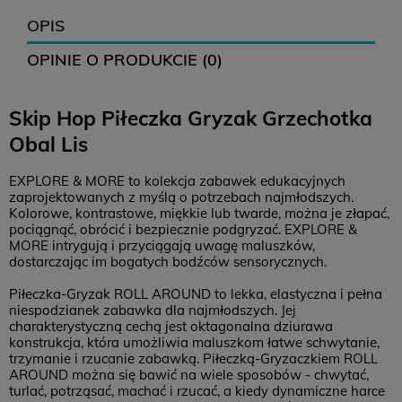
12,99 zł
16,99 zł
0 zł
OPIS
OPINIE O PRODUKCIE (0)
12,99 zł
-
0 zł
Skip Hop Piłeczka Gryzak Grzechotka
14,99 zł
18,99 zł
0 zł
Obal Lis
Zwroty
EXPLORE & MORE to kolekcja zabawek edukacyjnych
Czas na zwrot:
14 dni
zaprojektowanych z myślą o potrzebach najmłodszych.
Kolorowe, kontrastowe, miękkie lub twarde, można je złapać,
Koszt zwrotu: 12,99 (
paczkomat
)
pociągnąć, obrócić i bezpiecznie podgryzać. EXPLORE &
MORE intrygują i przyciągają uwagę maluszków,
Brak konieczności drukowania listu przewozowego
dostarczając im bogatych bodźców sensorycznych.
Piłeczka-Gryzak ROLL AROUND to lekka, elastyczna i pełna
niespodzianek zabawka dla najmłodszych. Jej
charakterystyczną cechą jest oktagonalna dziurawa
konstrukcja, która umożliwia maluszkom łatwe schwytanie,
trzymanie i rzucanie zabawką. Piłeczką-Gryzaczkiem ROLL
AROUND można się bawić na wiele sposobów - chwytać,
turlać, potrząsać, machać i rzucać, a kiedy dynamiczne harce