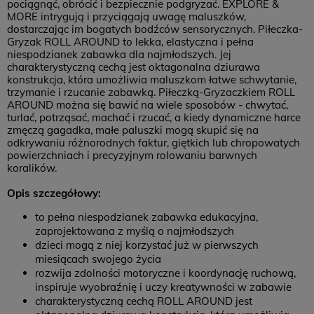
pociągnąć, obrócić i bezpiecznie podgryzać. EXPLORE &
MORE intrygują i przyciągają uwagę maluszków,
dostarczając im bogatych bodźców sensorycznych. Piłeczka-
Gryzak ROLL AROUND to lekka, elastyczna i pełna
niespodzianek zabawka dla najmłodszych. Jej
charakterystyczną cechą jest oktagonalna dziurawa
konstrukcja, która umożliwia maluszkom łatwe schwytanie,
trzymanie i rzucanie zabawką. Piłeczką-Gryzaczkiem ROLL
AROUND można się bawić na wiele sposobów - chwytać,
turlać, potrząsać, machać i rzucać, a kiedy dynamiczne harce
zmęczą gagadka, małe paluszki mogą skupić się na
odkrywaniu różnorodnych faktur, giętkich lub chropowatych
powierzchniach i precyzyjnym rolowaniu barwnych
koralików.
Opis szczegółowy:
to pełna niespodzianek zabawka edukacyjna,
zaprojektowana z myślą o najmłodszych
dzieci mogą z niej korzystać już w pierwszych
miesiącach swojego życia
rozwija zdolności motoryczne i koordynację ruchową,
inspiruje wyobraźnię i uczy kreatywności w zabawie
charakterystyczną cechą ROLL AROUND jest