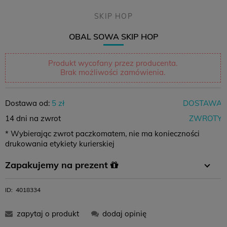
SKIP HOP
OBAL SOWA SKIP HOP
Produkt wycofany przez producenta.
Brak możliwości zamówienia.
Dostawa od:
5 zł
DOSTAWA
14 dni na zwrot
ZWROTY
* Wybierając zwrot paczkomatem, nie ma konieczności
drukowania etykiety kurierskiej
Zapakujemy na prezent
W koszyku wystarczy wybrać opcję pakowania na prezent i
ID:
4018334
gotowe :)
zapytaj o produkt
dodaj opinię