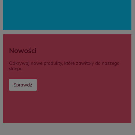
Nowości
Odkrywaj nowe produkty, które zawitały do naszego
sklepu
Sprawdź