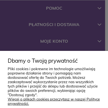
POMOC
PŁATNOŚCI I DOSTAWA
MOJE KONTO
FIRMA
Dbamy o Twoją prywatność
Pliki cookies i pokrewne im technologie umożliwiają
poprawne działanie strony i pomagają nam
KONTAKT
dostosować ofertę do Twoich potrzeb. Możesz
zaakceptować wykorzystanie przez nas wszystkich
tych plików i przejść do sklepu lub dostosować użycie
ul. Jana Styki 12
plików do swoich preferencji, wybierając opcję
"Dostosuj zgody".
64-920 Piła
Więcej o plikach cookies przeczytasz w naszej Polityce
prywatności.
kontakt@babyboutik.pl