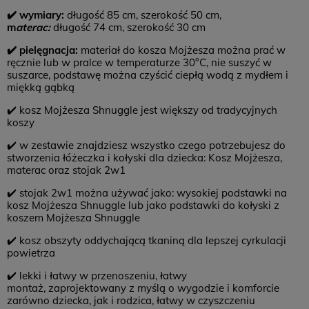
✔️ wymiary:
długość 85 cm, szerokość 50 cm,
m
aterac
:
długość 74 cm, szerokość 30 cm
✔️ pielęgnacja:
materiał do kosza Mojżesza można prać w
ręcznie lub w pralce w temperaturze 30°C, nie suszyć w
suszarce, podstawę można czyścić ciepłą wodą z mydłem i
miękką gąbką
✔️ kosz Mojżesza Shnuggle jest większy od tradycyjnych
koszy
✔️ w zestawie znajdziesz wszystko czego potrzebujesz do
stworzenia łóżeczka i kołyski dla dziecka: Kosz Mojżesza,
materac oraz stojak 2w1
✔️ stojak 2w1 można używać jako: wysokiej podstawki na
kosz Mojżesza Shnuggle lub jako podstawki do kołyski z
koszem Mojżesza Shnuggle
✔️ kosz obszyty oddychającą tkaniną dla lepszej cyrkulacji
powietrza
✔️ lekki i łatwy w przenoszeniu, łatwy
montaż, zaprojektowany z myślą o wygodzie i komforcie
zarówno dziecka, jak i rodzica, łatwy w czyszczeniu