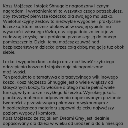
Kosz Mojżesza i stojak Shnuggle nagrodzony licznymi
nagrodami i wyróżnieniami to wszystko czego potrzebujesz,
aby stworzyć pierwsze łóżeczko dla swojego maluszka.
Wielofunkcyjny zestaw to niezwykle wygodne i praktyczne
łóżeczko, które możesz ulokować w swojej sypialni na
wysokości własnego łóżka, a w ciągu dnia zmienić je w
cudowną kołyskę, bez problemu przenosząc ją do innego
pomieszczenia. Dzięki temu możesz czuwać nad
bezpieczeństwem dziecka przez całą dobę, mając je tuż obok
siebie.
Lekka i wygodna konstrukcja oraz możliwość szybkiego
odczepienia kosza od stojaka daje nieograniczone
możliwości.
Ten produkt to alternatywa dla tradycyjnego wiklinowego
kosza. Kosz Mojżesza Shnuggle jest o wiele większy od
klasycznych koszy, to właśnie dlatego może pełnić wiele
funkcji, w tym także zwykłego łóżeczka. Wysokiej jakości
piankowy materac o odpowiednio dopasowanym poziomie
twardości z przewiewnym pokrowcem wykonanym z
hipoalergicznego materiału zapewni dziecku najwyższy
poziom wygody i komfortu.
Kosz Mojżesza ze stojakiem Dreami Grey jest idealnie
dopasowany dla dzieci w wieku od urodzenia do 6 miesiąca