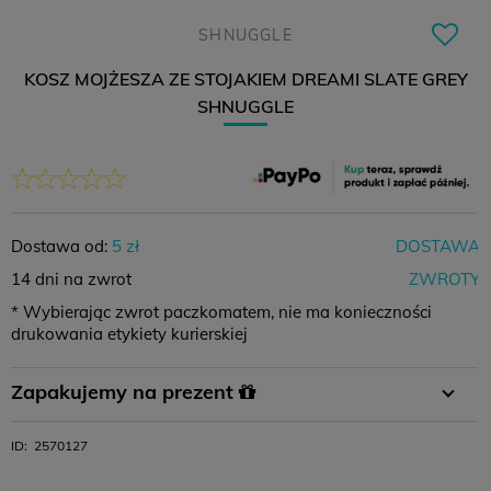
SHNUGGLE
KOSZ MOJŻESZA ZE STOJAKIEM DREAMI SLATE GREY
SHNUGGLE
Dostawa od:
5 zł
DOSTAWA
14 dni na zwrot
ZWROTY
* Wybierając zwrot paczkomatem, nie ma konieczności
drukowania etykiety kurierskiej
Płatność
Płatność za
Zamówienie
Zapakujemy na prezent
przelewem
pobraniem
powyżej 400 zł
W koszyku wystarczy wybrać opcję pakowania na prezent i
ID:
2570127
11,99 zł
-
0 zł
gotowe :)