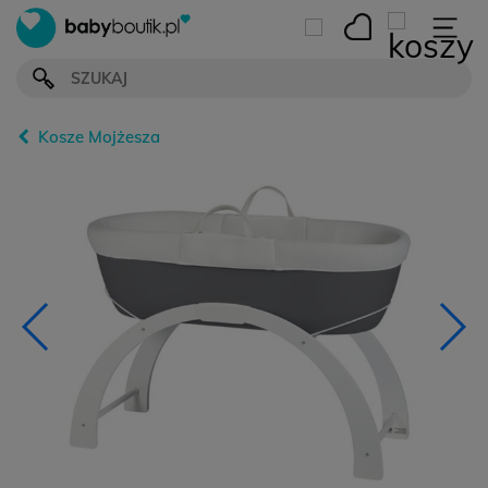
Kosze Mojżesza