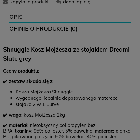
zapytaj o produkt
dodaj opinię
12,99 zł
16,99 zł
0 zł
OPIS
OPINIE O PRODUKCIE (0)
12,99 zł
-
0 zł
Shnuggle Kosz Mojżesza ze stojakiem Dreami
14,99 zł
18,99 zł
0 zł
Slate grey
Zwroty
Cechy
produktu
:
Czas na zwrot:
14 dni
✔️ zestaw składa się z:
Koszt zwrotu: 12,99 (
paczkomat
)
Kosza Mojżesza Shnuggle
Brak konieczności drukowania listu przewozowego
wygodnego, idealnie dopasowanego materaca
stojaka 2 w 1 Curve
✔️ waga:
kosz Mojżesza 2kg
✔️ materiał:
nietoksyczny polipropylen bez
BPA,
tkaniny:
95% poliester, 5% bawełna;
materac:
pianka
PU, pikowane poszycie 60% bawełna, 40% poliester