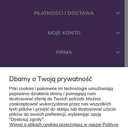
PŁATNOŚCI I DOSTAWA
MOJE KONTO
FIRMA
KONTAKT
Dbamy o Twoją prywatność
Pliki cookies i pokrewne im technologie umożliwiają
ul. Jana Styki 12
poprawne działanie strony i pomagają nam
dostosować ofertę do Twoich potrzeb. Możesz
64-920 Piła
zaakceptować wykorzystanie przez nas wszystkich
kontakt@babyboutik.pl
tych plików i przejść do sklepu lub dostosować użycie
plików do swoich preferencji, wybierając opcję
795 574 638
"Dostosuj zgody".
Więcej o plikach cookies przeczytasz w naszej Polityce