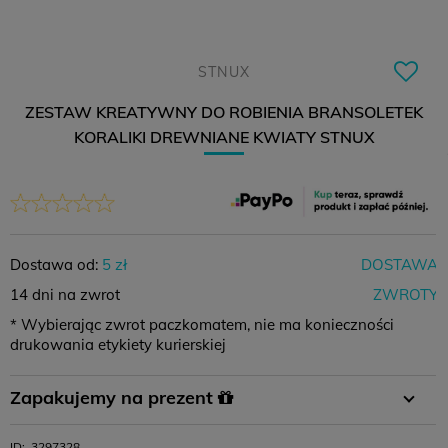
STNUX
ZESTAW KREATYWNY DO ROBIENIA BRANSOLETEK
KORALIKI DREWNIANE KWIATY STNUX
Dostawa od:
5 zł
DOSTAWA
14 dni na zwrot
ZWROTY
* Wybierając zwrot paczkomatem, nie ma konieczności
drukowania etykiety kurierskiej
Płatność
Płatność za
Zamówienie
Zapakujemy na prezent
przelewem
pobraniem
powyżej 400 zł
W koszyku wystarczy wybrać opcję pakowania na prezent i
ID:
3297328