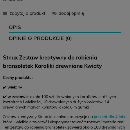
11,99 zł
-
0 zł
gotowe :)
zapytaj o produkt
dodaj opinię
12,99 zł
16,99 zł
0 zł
OPIS
OPINIE O PRODUKCIE (0)
12,99 zł
-
0 zł
Stnux Zestaw kreatywny do robienia
14,99 zł
18,99 zł
0 zł
bransoletek Koraliki drewniane Kwiaty
Zwroty
Cechy produktu:
Czas na zwrot:
14 dni
✔️ wiek
: 4+
Koszt zwrotu: 12,99 (
paczkomat
)
✔️ w zestawie
: około 100 szt drewnianych koralików o różnych
Brak konieczności drukowania listu przewozowego
kształtach i wielkości, 10 drewnianych dużych kwiatów, 14
drewnianych małych kwiatów, około 6 m gumki
Zestaw kreatywny Stnux to idealna propozycja na
prezent dla 4 latki
,
która uwielbiaja tworzyć i eksperymentować z różnymi materiałami.
Ten zestaw do robienia bransoletek zawiera około 100 drewnianych