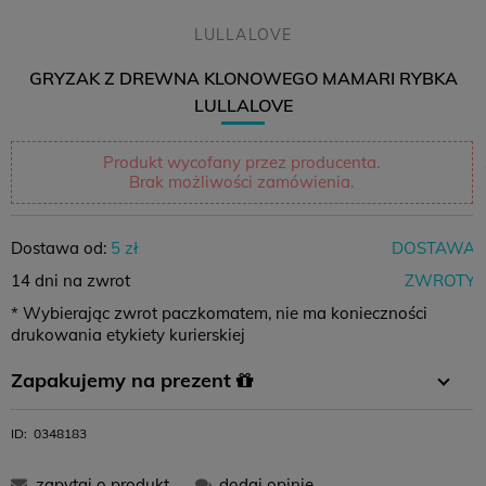
LULLALOVE
GRYZAK Z DREWNA KLONOWEGO MAMARI RYBKA
LULLALOVE
Produkt wycofany przez producenta.
Brak możliwości zamówienia.
Dostawa od:
5 zł
DOSTAWA
14 dni na zwrot
ZWROTY
* Wybierając zwrot paczkomatem, nie ma konieczności
drukowania etykiety kurierskiej
Zapakujemy na prezent
W koszyku wystarczy wybrać opcję pakowania na prezent i
ID:
0348183
gotowe :)
zapytaj o produkt
dodaj opinię