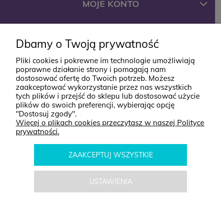
MOJE KONTO
FIRMA
Dbamy o Twoją prywatność
Pliki cookies i pokrewne im technologie umożliwiają
poprawne działanie strony i pomagają nam
KONTAKT
dostosować ofertę do Twoich potrzeb. Możesz
zaakceptować wykorzystanie przez nas wszystkich
tych plików i przejść do sklepu lub dostosować użycie
ul. Jana Styki 12
plików do swoich preferencji, wybierając opcję
"Dostosuj zgody".
64-920 Piła
Więcej o plikach cookies przeczytasz w naszej Polityce
prywatności.
kontakt@babyboutik.pl
795 574 638
ZAAKCEPTUJ WSZYSTKIE
USTAWIENIA
POKAŻ PEŁNĄ WERSJĘ STRONY