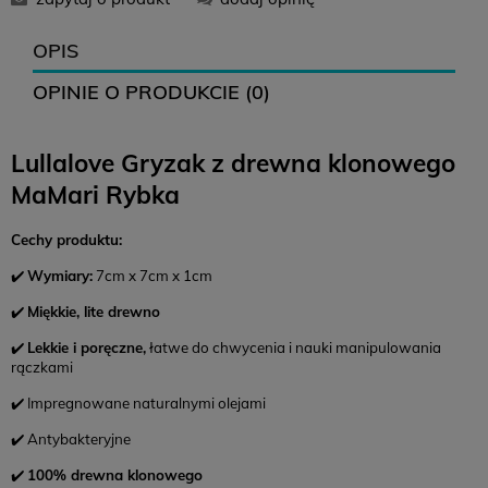
OPIS
OPINIE O PRODUKCIE (0)
Lullalove Gryzak z drewna klonowego
MaMari Rybka
Cechy produktu:
✔️
Wymiary:
7cm x 7cm x 1cm
✔️
Miękkie, lite drewno
✔️
Lekkie i poręczne,
łatwe do chwycenia i nauki manipulowania
rączkami
✔️ Impregnowane naturalnymi olejami
✔️ Antybakteryjne
✔️
100% drewna klonowego