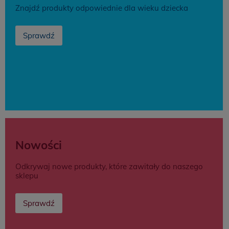
Znajdź produkty odpowiednie dla wieku dziecka
Sprawdź
Nowości
Odkrywaj nowe produkty, które zawitały do naszego
sklepu
Sprawdź