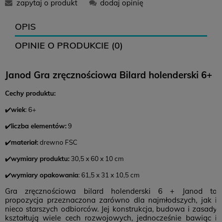
zapytaj o produkt
dodaj opinię
12,99 zł
16,99 zł
0 zł
OPIS
OPINIE O PRODUKCIE (0)
12,99 zł
-
0 zł
Janod Gra zręcznościowa Bilard holenderski 6+
14,99 zł
18,99 zł
0 zł
Cechy produktu:
Zwroty
✔️
wiek
: 6+
Czas na zwrot:
14 dni
✔️
liczba elementów:
9
Koszt zwrotu: 12,99 (
paczkomat
)
✔️
materiał:
drewno FSC
Brak konieczności drukowania listu przewozowego
✔️
wymiary produktu:
30,5 x 60 x 10 cm
✔️
wymiary opakowania
: 61,5 x 31 x 10,5 cm
Gra zręcznościowa bilard holenderski 6 + Janod to
propozycja przeznaczona zarówno dla najmłodszych, jak i
nieco starszych odbiorców. Jej konstrukcja, budowa i zasady
kształtują wiele cech rozwojowych, jednocześnie bawiąc i