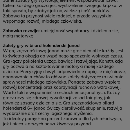
Same zasady gry wywołują element współzawodnictwa.
Celem każdego gracza jest wystrzelenie swojego krążka, w
taki sposób, by zdobyć jak największą ilość punktów.
Zabawa ta przynosi wiele radości, a przede wszystkim
wspomaga rozwój młodego człowieka.
Zabawka rozwija:
umiejętność współpracy i dzielenia się,
małą motorykę
Zalety gry w bilard holenderski Janod
W grę zręcznościową Janod może grać niemalże każdy. Jest
to świetna okazja do wspólnego spędzenia wolnego czasu.
Gra łączy pokolenia ucząc, bawiąc i rozwijając. Konstrukcja
gry pozwala na kształtowanie motoryki małej każdego
dziecka. Precyzyjny chwyt, odpowiednie napięcie mięśniowe,
opanowanie ruchów to główne zalety dotyczące rozwijania
sprawności młodego człowieka. Ponadto zabawa wspiera
rozwój koncentracji oraz koordynacji ruchowo wzrokowej.
Warto także wspomnieć o cechach emocjonalnych. Każdy
gracz uczy się zdrowej rywalizacji zasad fair play, jak
również zasady dzielenia się. Gra zręcznościowa bilard
holenderski 6+ Janod ćwiczy cierpliwość, skupienie, rozwija
wyobraźnie oraz cechy logicznego myślenia.
To idealny pomysł na prezent zarówno dla tych młodszych,
jak i nieco starszych poszukiwaczy przygód.