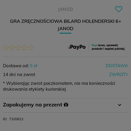
JANOD
GRA ZRĘCZNOŚCIOWA BILARD HOLENDERSKI 6+
JANOD
Dostawa od:
5 zł
DOSTAWA
14 dni na zwrot
ZWROTY
* Wybierając zwrot paczkomatem, nie ma konieczności
drukowania etykiety kurierskiej
Płatność
Płatność za
Zamówienie
Zapakujemy na prezent
przelewem
pobraniem
powyżej 400 zł
W koszyku wystarczy wybrać opcję pakowania na prezent i
ID:
7320812
11,99 zł
-
0 zł
gotowe :)