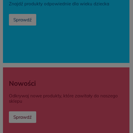
Znajdź produkty odpowiednie dla wieku dziecka
Sprawdź
Nowości
Odkrywaj nowe produkty, które zawitały do naszego
sklepu
Sprawdź