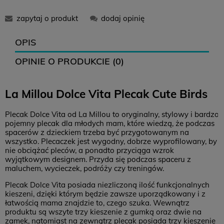
11,99 zł
-
0 zł
gotowe :)
zapytaj o produkt
dodaj opinię
12,99 zł
16,99 zł
0 zł
OPIS
OPINIE O PRODUKCIE (0)
12,99 zł
-
0 zł
La Millou Dolce Vita Plecak Cute Birds
14,99 zł
18,99 zł
0 zł
Plecak Dolce Vita od La Millou to oryginalny, stylowy i bardzo
Zwroty
pojemny plecak dla młodych mam, które wiedzą, że podczas
spacerów z dzieckiem trzeba być przygotowanym na
Czas na zwrot:
14 dni
wszystko. Plecaczek jest wygodny, dobrze wyprofilowany, by
Koszt zwrotu: 12,99 (
paczkomat
)
nie obciążać pleców, a ponadto przyciąga wzrok
wyjątkowym designem. Przyda się podczas spaceru z
Brak konieczności drukowania listu przewozowego
maluchem, wycieczek, podróży czy treningów.
Plecak Dolce Vita posiada niezliczoną ilość funkcjonalnych
kieszeni, dzięki którym będzie zawsze uporządkowany i z
łatwością mama znajdzie to, czego szuka. Wewnątrz
produktu są wszyte trzy kieszenie z gumką oraz dwie na
zamek, natomiast na zewnątrz plecak posiada trzy kieszenie