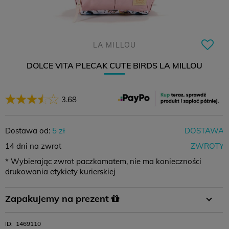
LA MILLOU
DOLCE VITA PLECAK CUTE BIRDS LA MILLOU
3.68
Dostawa od:
5 zł
DOSTAWA
14 dni na zwrot
ZWROTY
* Wybierając zwrot paczkomatem, nie ma konieczności
drukowania etykiety kurierskiej
Płatność
Płatność za
Zamówienie
Zapakujemy na prezent
przelewem
pobraniem
powyżej 400 zł
W koszyku wystarczy wybrać opcję pakowania na prezent i
ID:
1469110