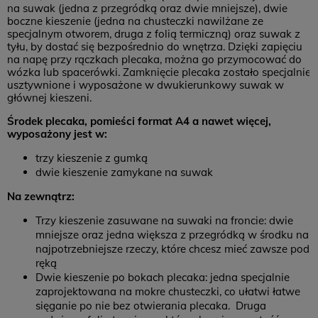
na suwak (jedna z przegródką oraz dwie mniejsze), dwie
boczne kieszenie (jedna na chusteczki nawilżane ze
specjalnym otworem, druga z folią termiczną) oraz suwak z
tyłu, by dostać się bezpośrednio do wnętrza. Dzięki zapięciu
na napę przy rączkach plecaka, można go przymocować do
wózka lub spacerówki. Zamknięcie plecaka zostało specjalnie
usztywnione i wyposażone w dwukierunkowy suwak w
głównej kieszeni.
Środek plecaka, pomieści format A4 a nawet więcej,
wyposażony jest w:
trzy kieszenie z gumką
dwie kieszenie zamykane na suwak
Na zewnątrz:
Trzy kieszenie zasuwane na suwaki na froncie: dwie
mniejsze oraz jedna większa z przegródką w środku na
najpotrzebniejsze rzeczy, które chcesz mieć zawsze pod
ręką
Dwie kieszenie po bokach plecaka: jedna specjalnie
zaprojektowana na mokre chusteczki, co ułatwi łatwe
sięganie po nie bez otwierania plecaka. Druga