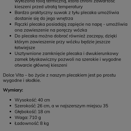
wyłożona folią termiczną, która chroni zawartość
kieszeni przed utratą temperatury
Bardzo praktyczny suwak z tyłu plecaka umożliwia
dostanie się do jego wnętrza
Rączki plecaka posiadają zapięcie na napę - umożliwia
ona zawieszenie na poręczy wózka
Do plecaka można dobrać również zaczepy, dzięki
którym zawieszenie przy wózku będzie jeszcze
łatwiejsze
Usztywnione zamknięcie plecaka i dwukierunkowy
zamek błyskawiczny pozwoli na szerokie i wygodne
otwarcie głównej kieszeni
Dolce Vita – bo życie z naszym plecakiem jest po prostu
wygodne i słodkie.
Wymiary:
Wysokość: 40 cm
Szerokość: 26 cm, a w najszerszym miejscu 35
Głębokość: 18 cm
Waga: 710 g
Ładowność: 8 kg