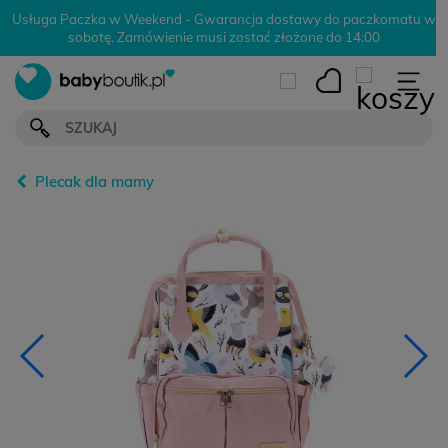
Usługa Paczka w Weekend - Gwarancja dostawy do paczkomatu w
sobotę. Zamówienie musi zostać złożone do 14:00
Plecak dla mamy