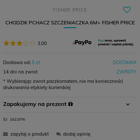
FISHER PRICE
CHODZIK PCHACZ SZCZENIACZKA 6M+ FISHER PRICE
3.00
Dostawa od:
5 zł
DOSTAWA
14 dni na zwrot
ZWROTY
* Wybierając zwrot paczkomatem, nie ma konieczności
drukowania etykiety kurierskiej
Płatność
Płatność za
Zamówienie
Zapakujemy na prezent
przelewem
pobraniem
powyżej 400 zł
W koszyku wystarczy wybrać opcję pakowania na prezent i
ID:
1621976
11,99 zł
-
0 zł
gotowe :)
zapytaj o produkt
dodaj opinię