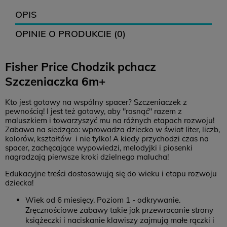
12,99 zł
16,99 zł
0 zł
OPIS
OPINIE O PRODUKCIE (0)
12,99 zł
-
0 zł
Fisher Price Chodzik pchacz
14,99 zł
18,99 zł
0 zł
Szczeniaczka 6m+
Zwroty
Kto jest gotowy na wspólny spacer? Szczeniaczek z
Czas na zwrot:
14 dni
pewnością! I jest też gotowy, aby "rosnąć" razem z
maluszkiem i towarzyszyć mu na różnych etapach rozwoju!
Koszt zwrotu: 12,99 (
paczkomat
)
Zabawa na siedząco: wprowadza dziecko w świat liter, liczb,
kolorów, kształtów i nie tylko! A kiedy przychodzi czas na
Brak konieczności drukowania listu przewozowego
spacer, zachęcające wypowiedzi, melodyjki i piosenki
nagradzają pierwsze kroki dzielnego malucha!
Edukacyjne treści dostosowują się do wieku i etapu rozwoju
dziecka!
Wiek od 6 miesięcy. Poziom 1 - odkrywanie.
Zręcznościowe zabawy takie jak przewracanie strony
książeczki i naciskanie klawiszy zajmują małe rączki i