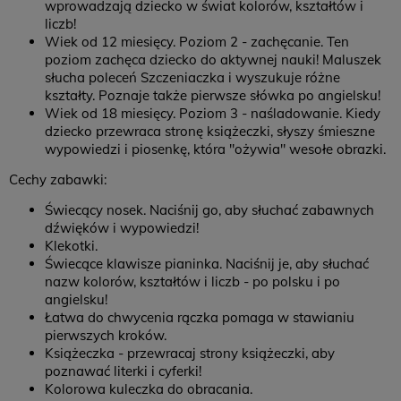
wprowadzają dziecko w świat kolorów, kształtów i
liczb!
Wiek od 12 miesięcy. Poziom 2 - zachęcanie. Ten
poziom zachęca dziecko do aktywnej nauki! Maluszek
słucha poleceń Szczeniaczka i wyszukuje różne
kształty. Poznaje także pierwsze słówka po angielsku!
Wiek od 18 miesięcy. Poziom 3 - naśladowanie. Kiedy
dziecko przewraca stronę książeczki, słyszy śmieszne
wypowiedzi i piosenkę, która "ożywia" wesołe obrazki.
Cechy zabawki:
Świecący nosek. Naciśnij go, aby słuchać zabawnych
dźwięków i wypowiedzi!
Klekotki.
Świecące klawisze pianinka. Naciśnij je, aby słuchać
nazw kolorów, kształtów i liczb - po polsku i po
angielsku!
Łatwa do chwycenia rączka pomaga w stawianiu
pierwszych kroków.
Książeczka - przewracaj strony książeczki, aby
poznawać literki i cyferki!
Kolorowa kuleczka do obracania.