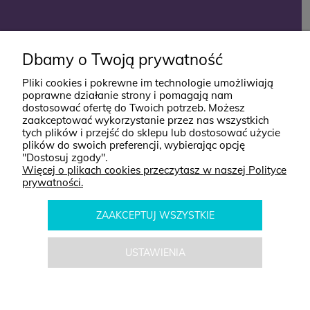
KONTAKT
Dbamy o Twoją prywatność
Pliki cookies i pokrewne im technologie umożliwiają
ul. Jana Styki 12
poprawne działanie strony i pomagają nam
dostosować ofertę do Twoich potrzeb. Możesz
64-920 Piła
zaakceptować wykorzystanie przez nas wszystkich
kontakt@babyboutik.pl
tych plików i przejść do sklepu lub dostosować użycie
plików do swoich preferencji, wybierając opcję
795 574 638
"Dostosuj zgody".
Więcej o plikach cookies przeczytasz w naszej Polityce
prywatności.
ZAAKCEPTUJ WSZYSTKIE
POKAŻ PEŁNĄ WERSJĘ STRONY
USTAWIENIA
© BabyBoutik. Wszelkie Prawa Zastrzeżone.
Sklep internetowy Shoper.pl
POWIADOM O
164,99 zł