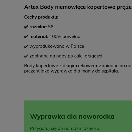
Artex Body niemowlęce kopertowe prąże
Cechy produktu:
✔️ rozmiar:
56
✔️ materiał:
100% bawełna
✔️ wyprodukowano w Polsce
✔️ zapinane na napy po całej długości
Body kopertowe z długim rękawem. Zapinane na napy
prezent jako wyprawka dla mamy do szpitala.
Wyprawka dla noworodka
Przygotuj się do narodzin dziecka