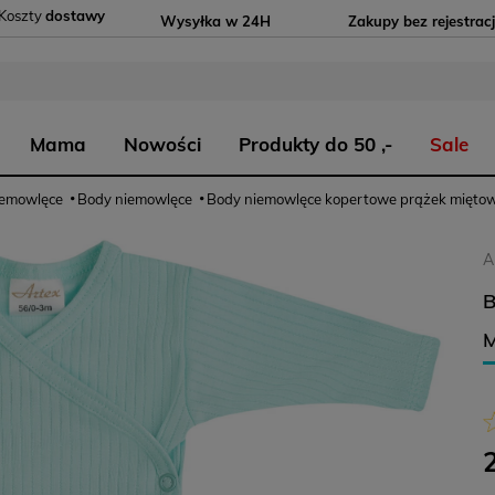
Koszty
dostawy
Wysyłka w 24H
Zakupy bez rejestracj
Mama
Nowości
Produkty do 50 ,-
Sale
iemowlęce
Body niemowlęce
Body niemowlęce kopertowe prążek mięto
A