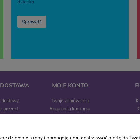
dziecka
Sprawdź
I DOSTAWA
MOJE KONTO
F
y dostawy
Twoje zamówienia
K
a prezent
Regulamin konkursu
raniczne
Ustawienia konta
rzelewu
Przechowalnia
ści
Wyprawka
Sh
awne działanie strony i pomagają nam dostosować ofertę do Tw