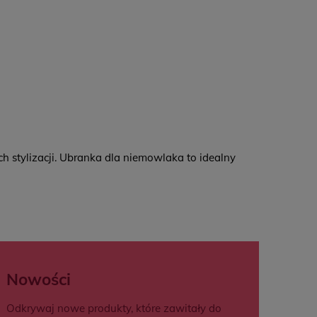
14,99 zł
18,99 zł
0 zł
wroty
zas na zwrot:
14 dni
oszt zwrotu: 12,99 (
paczkomat
)
rak konieczności drukowania listu przewozowego
 stylizacji. Ubranka dla niemowlaka to idealny
Nowości
Odkrywaj nowe produkty, które zawitały do