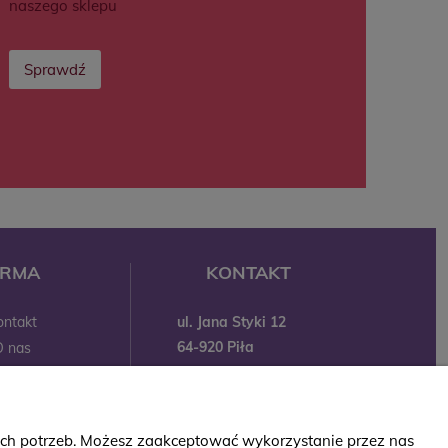
naszego sklepu
Sprawdź
IRMA
KONTAKT
ul. Jana Styki 12
ontakt
64-920 Piła
O nas
kontakt@babyboutik.pl
Marki
795 574 638
Blog
owroom
oich potrzeb. Możesz zaakceptować wykorzystanie przez nas