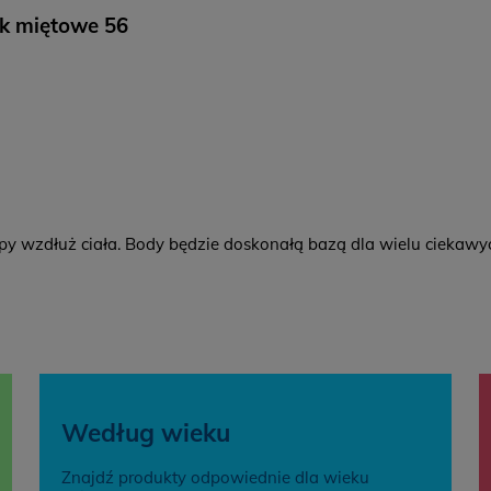
k miętowe 56
Z
C
K
B
 wzdłuż ciała. Body będzie doskonałą bazą dla wielu ciekawych
Według wieku
Znajdź produkty odpowiednie dla wieku