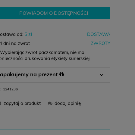
POWIADOM O DOSTĘPNOŚCI
ostawa od:
5 zł
DOSTAWA
4 dni na zwrot
ZWROTY
 Wybierając zwrot paczkomatem, nie ma
onieczności drukowania etykiety kurierskiej
Płatność
Płatność za
Zamówienie
apakujemy na prezent
przelewem
pobraniem
powyżej 400 zł
 koszyku wystarczy wybrać opcję pakowania na
:
1241236
11,99 zł
-
0 zł
rezent i gotowe :)
zapytaj o produkt
dodaj opinię
12,99 zł
16,99 zł
0 zł
12,99 zł
-
0 zł