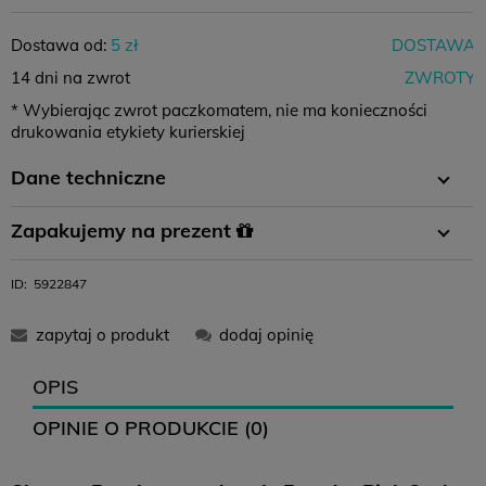
Dostawa od:
5 zł
DOSTAWA
14 dni na zwrot
ZWROTY
* Wybierając zwrot paczkomatem, nie ma konieczności
drukowania etykiety kurierskiej
Dane techniczne
Wymiary
120x120 cm
Zapakujemy na prezent
Materiał
Bambus
W koszyku wystarczy wybrać opcję pakowania na prezent i
ID:
5922847
gotowe :)
zapytaj o produkt
dodaj opinię
OPIS
OPINIE O PRODUKCIE (0)