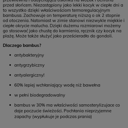
przed słońcem. Niezastąpiony jako lekki kocyk w ciepłe dni a
to wszystko dzięki właściwościom termoregulacyjnym
bambusa. Zachowuje on temperaturę niższą o ok 2 stopnie
od otoczenia. Natomiast w zimie stanowi niezwykle miękkie i
ciepłe okrycie malucha. Dzięki dużemu rozmiarowi możemy
go stosować jako chustę do karmienia, ręcznik czy kocyk na
plażę. Może także służyć jako prześcieradło do gondoli.
Dlaczego bambus?
antybakteryjny
antygrzybiczny
antyalergiczny!
60% lepiej wchłaniający wodę niż bawełna
w pełni biodegradowalny
bambus w 30% ma właściwości samosterylizujace co
daje poczucie świeżości. Pochłania nieprzyjemne
zapachy (wypłukuje je podczas prania)