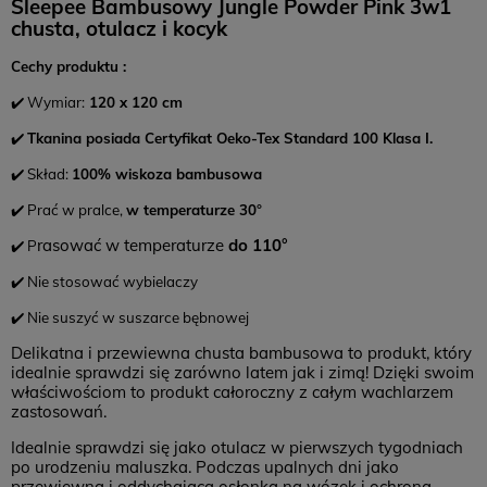
Sleepee Bambusowy Jungle Powder Pink 3w1
chusta, otulacz i kocyk
Cechy produktu :
✔️ Wymiar:
120 x 120 cm
✔️
Tkanina posiada Certyfikat Oeko-Tex Standard 100 Klasa I.
✔️ Skład:
100% wiskoza bambusowa
✔️ Prać w pralce,
w temperaturze 30°
rasować w temperaturze
do 110°
✔️ P
✔️ Nie stosować wybielaczy
✔️ Nie suszyć w suszarce bębnowej
Delikatna i przewiewna chusta bambusowa to produkt, który
idealnie sprawdzi się zarówno latem jak i zimą! Dzięki swoim
właściwościom to produkt całoroczny z całym wachlarzem
zastosowań.
Idealnie sprawdzi się jako otulacz w pierwszych tygodniach
po urodzeniu maluszka. Podczas upalnych dni jako
przewiewna i oddychająca osłonka na wózek i ochrona