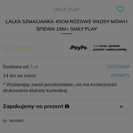
SMILY PLAY
LALKA SZMACIANKA 45CM RÓŻOWE WŁOSY MÓWI I
ŚPIEWA 18M+ SMILY PLAY
Dostawa od:
5 zł
DOSTAWA
14 dni na zwrot
ZWROTY
* Wybierając zwrot paczkomatem, nie ma konieczności
drukowania etykiety kurierskiej
Płatność
Płatność za
Zamówienie
Zapakujemy na prezent
przelewem
pobraniem
powyżej 400 zł
W koszyku wystarczy wybrać opcję pakowania na prezent i
ID:
5835897
11,99 zł
-
0 zł
gotowe :)