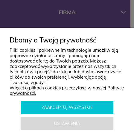
FIRMA
KONTAKT
Dbamy o Twoją prywatność
Pliki cookies i pokrewne im technologie umożliwiają
ul. Jana Styki 12
poprawne działanie strony i pomagają nam
dostosować ofertę do Twoich potrzeb. Możesz
64-920 Piła
zaakceptować wykorzystanie przez nas wszystkich
kontakt@babyboutik.pl
tych plików i przejść do sklepu lub dostosować użycie
plików do swoich preferencji, wybierając opcję
795 574 638
"Dostosuj zgody".
Więcej o plikach cookies przeczytasz w naszej Polityce
prywatności.
ZAAKCEPTUJ WSZYSTKIE
POKAŻ PEŁNĄ WERSJĘ STRONY
USTAWIENIA
© BabyBoutik. Wszelkie Prawa Zastrzeżone.
Sklep internetowy Shoper.pl