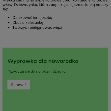
Miękka lala ma na sobie kolorowe ubranko i długie kolorowe
włosy. Dziewczynka, która zaopiekuje się szmacianką nauczy
się:
Opiekować inną osobą
Dbać o koleżankę
Tworzyć i pielęgnować więzi
Wyprawka dla noworodka
Przygotuj się do narodzin dziecka
Sprawdź