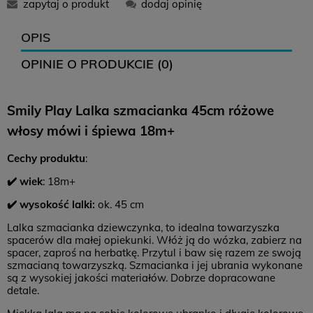
zapytaj o produkt
dodaj opinię
12,99 zł
16,99 zł
0 zł
OPIS
OPINIE O PRODUKCIE (0)
12,99 zł
-
0 zł
Smily Play Lalka szmacianka 45cm różowe
14,99 zł
18,99 zł
0 zł
włosy mówi i śpiewa 18m+
Zwroty
Cechy
produktu
:
Czas na zwrot:
14 dni
✔️ wiek
: 18m+
Koszt zwrotu: 12,99 (
paczkomat
)
✔️ wysokość lalki:
ok. 45 cm
Brak konieczności drukowania listu przewozowego
Lalka szmacianka dziewczynka, to idealna towarzyszka
spacerów dla małej opiekunki. Włóż ją do wózka, zabierz na
spacer, zaproś na herbatkę. Przytul i baw się razem ze swoją
szmacianą towarzyszką. Szmacianka i jej ubrania wykonane
są z wysokiej jakości materiałów. Dobrze dopracowane
detale.